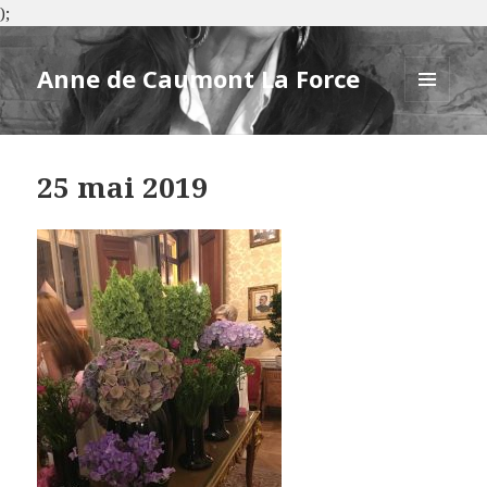
);
Anne de Caumont La Force
MENU
ET
WIDGETS
25 mai 2019