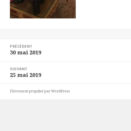
Navigation
PRÉCÉDENT
de
30 mai 2019
Article
l’article
précédent :
SUIVANT
25 mai 2019
Article
suivant :
Fièrement propulsé par WordPress